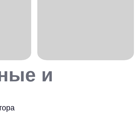
ные и
тора