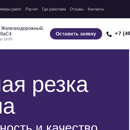
имеры работ
Расчет
Где работаем
Отзывы
Контакты
. Железнодорожный,
+7 (4
Оставить заявку
48аС4
о 18:00
ая резка
ла
ность и качество