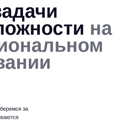
задачи
ложности
на
иональном
вании
беремся за
ываются