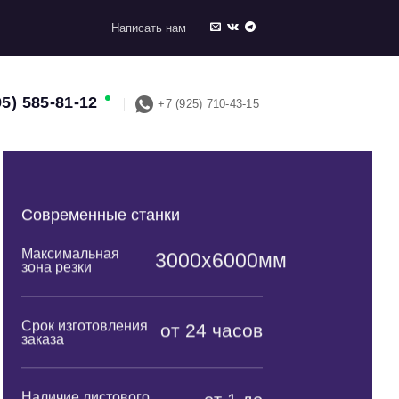
Написать нам
95) 585-81-12
+7 (925) 710-43-15
Современные станки
Максимальная
3000х6000мм
зона резки
Срок изготовления
от 24 часов
заказа
Наличие листового