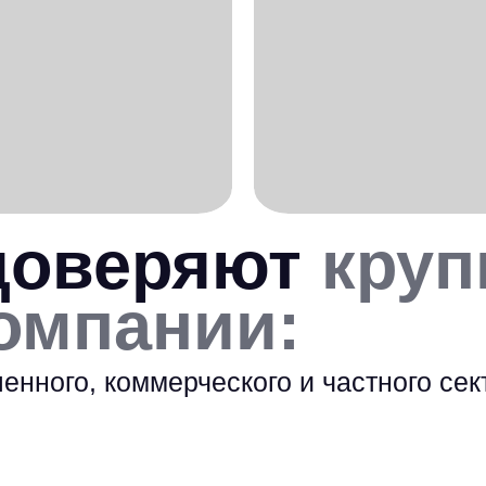
доверяют
круп
омпании:
нного, коммерческого и частного сек