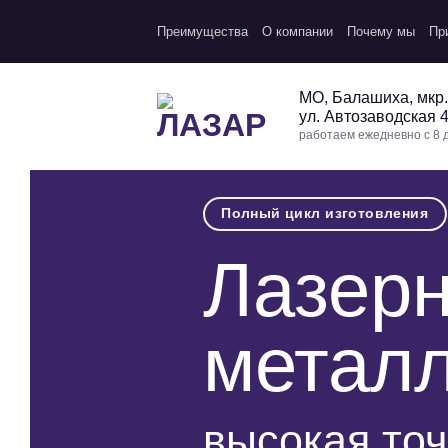
Перейти
Преимущества
О компании
Почему мы
Пр
к
контенту
МО, Балашиха, мкр
ул. Автозаводская 
работаем ежедневно с 8 д
Полный цикл изготовления
Лазерн
метал
высокая точ