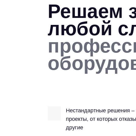
Решаем 
любой с
професс
оборудо
Нестандартные решения – 
проекты, от которых отказ
другие